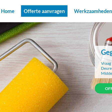
Home
Offerte aanvragen
Werkzaamheden 
Geg
Vraag 
Deuren
Midde
OF