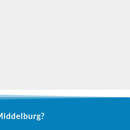
Geweldig bedrijf. Heel goed op de hoogte gehouden
werkers. Keurig werk geleverd. En super gezellige,en beleefde schil
CORRY TIENSTRA
Middelburg?