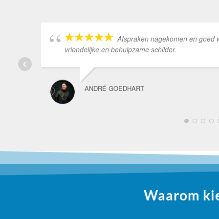
Afspraken nagekomen en goed wer
vriendelijke en behulpzame schilder.
ANDRÉ GOEDHART
1
2
3
4
Waarom kiez