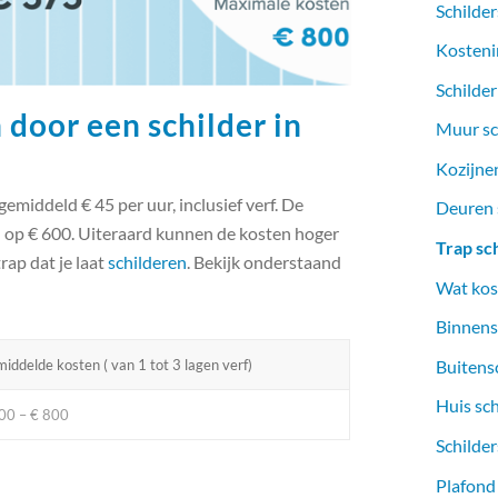
Schilder
Kosteni
Schilder
 door een schilder in
Muur sc
Kozijnen
gemiddeld € 45 per uur, inclusief verf. De
Deuren s
d op € 600. Uiteraard kunnen de kosten hoger
Trap sc
trap dat je laat
schilderen
. Bekijk onderstaand
Wat kost
Binnens
Buitens
iddelde kosten ( van 1 tot 3 lagen verf)
Huis sc
00 – € 800
Schilder
Plafond