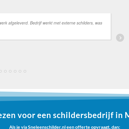
k afgeleverd. Bedrijf werkt met externe schilders, was
5
6
7
8
9
10
en voor een schildersbedrijf in 
Als je via Sneleenschilder.nl een offerte opvraagt, dan: