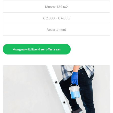
Muren: 135 m2
€ 2.000 – € 4.000
Appartement
Vraag nu vrijblijvend een offerte aan