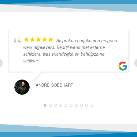
Afspraken nagekomen en goed
werk afgeleverd. Bedrijf werkt met externe
schilders, was vriendelijke en behulpzame
schilder.
ANDRÉ GOEDHART
1
2
3
4
5
6
7
8
9
10