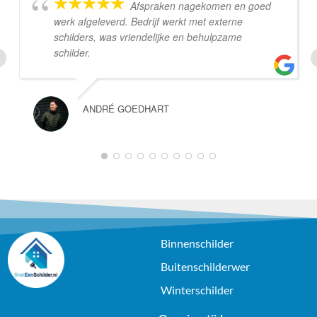
Afspraken nagekomen en goed
werk afgeleverd. Bedrijf werkt met externe
schilders, was vriendelijke en behulpzame
schilder.
ANDRÉ GOEDHART
1
2
3
4
5
6
7
8
9
10
Binnenschilder
Buitenschilderwer
Winterschilder