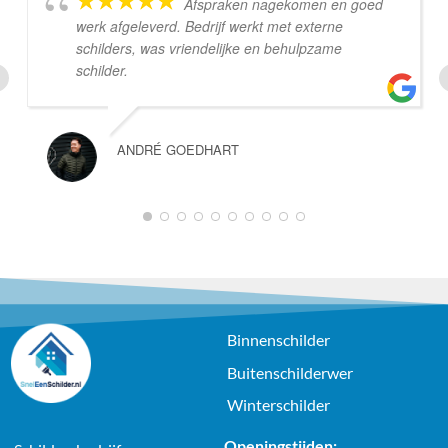
Afspraken nagekomen en goed
werk afgeleverd. Bedrijf werkt met externe
schilders, was vriendelijke en behulpzame
schilder.
ANDRÉ GOEDHART
1
2
3
4
5
6
7
8
9
10
Binnenschilder
Buitenschilderwer
Winterschilder
Openingstijden: