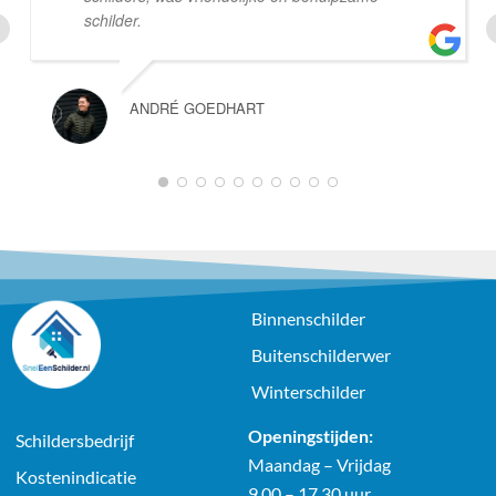
schilder.
ANDRÉ GOEDHART
1
2
3
4
5
6
7
8
9
10
Binnenschilder
Buitenschilderwer
Winterschilder
Openingstijden:
Schildersbedrijf
Maandag – Vrijdag
Kostenindicatie
9.00 – 17.30 uur